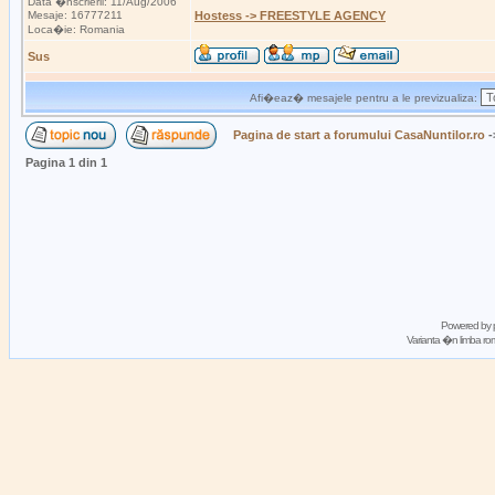
Data �nscrierii: 11/Aug/2006
Mesaje: 16777211
Hostess -> FREESTYLE AGENCY
Loca�ie: Romania
Sus
Afi�eaz� mesajele pentru a le previzualiza:
Pagina de start a forumului CasaNuntilor.ro
-
Pagina
1
din
1
Powered by
Varianta �n limba 