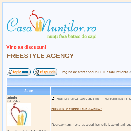
Vino sa discutam!
FREESTYLE AGENCY
Pagina de start a forumului CasaNuntilor.ro
-
Autor
admin
Trimis: Mie Apr 15, 2009 2:36 pm
Titlul subiectului:
Site Admin
Hostess -> FREESTYLE AGENCY
Reprezentam: make-up artisti, hair stilisti, actori /anima