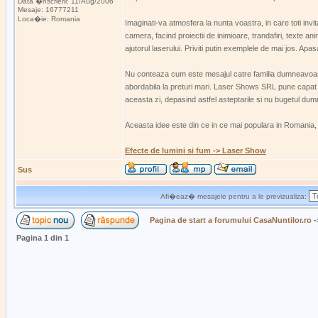
Data �nscrierii: 11/Aug/2006
Mesaje: 16777211
Loca�ie: Romania
Imaginati-va atmosfera la nunta voastra, in care toti in
camera, facind proiectii de inimioare, trandafiri, texte a
ajutorul laserului. Priviti putin exemplele de mai jos. Apa
Nu conteaza cum este mesajul catre familia dumneavoastra, 
abordabila la preturi mari. Laser Shows SRL pune capat si
aceasta zi, depasind astfel asteptarile si nu bugetul du
Aceasta idee este din ce in ce mai populara in Romania, de
Efecte de lumini si fum -> Laser Show
Sus
Afi�eaz� mesajele pentru a le previzualiza:
Pagina de start a forumului CasaNuntilor.ro
-
Pagina
1
din
1