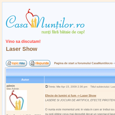
Vino sa discutam!
Laser Show
Pagina de start a forumului CasaNuntilor.ro
-
Autor
admin
Trimis: Mie Apr 15, 2009 2:36 pm
Titlul subiectului: La
Site Admin
Efecte de lumini si fum -> Laser Show
LASERE SI JOCURI DE ARTIFICII, EFECTE PIROTE
O nunta este momentul unic in viata in care ar trebui sa ave
nu poti obtine ceva mai deosebit decat un spectacol laser