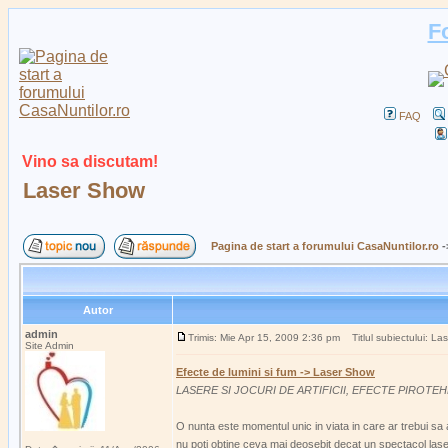
F
FAQ
Vino sa discutam!
Laser Show
Pagina de start a forumului CasaNuntilor.ro
-
Autor
admin
Trimis: Mie Apr 15, 2009 2:36 pm
Titlul subiectului: La
Site Admin
Efecte de lumini si fum -> Laser Show
LASERE SI JOCURI DE ARTIFICII, EFECTE PIROTE
O nunta este momentul unic in viata in care ar trebui sa ave
nu poti obtine ceva mai deosebit decat un spectacol laser