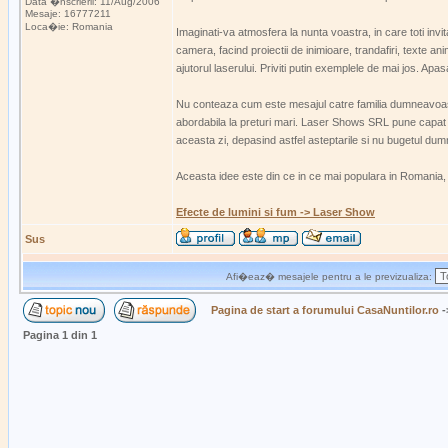
Data �nscrierii: 11/Aug/2006
Mesaje: 16777211
Loca�ie: Romania
Imaginati-va atmosfera la nunta voastra, in care toti in
camera, facind proiectii de inimioare, trandafiri, texte a
ajutorul laserului. Priviti putin exemplele de mai jos. Apa
Nu conteaza cum este mesajul catre familia dumneavoastra, 
abordabila la preturi mari. Laser Shows SRL pune capat si
aceasta zi, depasind astfel asteptarile si nu bugetul du
Aceasta idee este din ce in ce mai populara in Romania, de
Efecte de lumini si fum -> Laser Show
Sus
Afi�eaz� mesajele pentru a le previzualiza:
Pagina de start a forumului CasaNuntilor.ro
-
Pagina
1
din
1