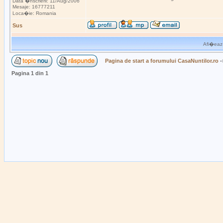
Data �nscrierii: 11/Aug/2006
Mesaje: 16777211
Loca�ie: Romania
Sus
Afi�eaz�
Pagina de start a forumului CasaNuntilor.ro
-
Pagina
1
din
1