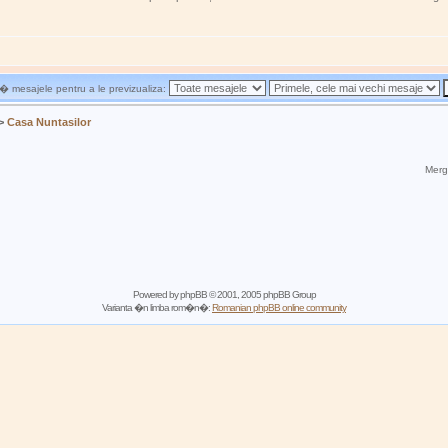
 mesajele pentru a le previzualiza:
>
Casa Nuntasilor
Mergi
Powered by
phpBB
© 2001, 2005 phpBB Group
Varianta �n limba rom�n�:
Romanian phpBB online community