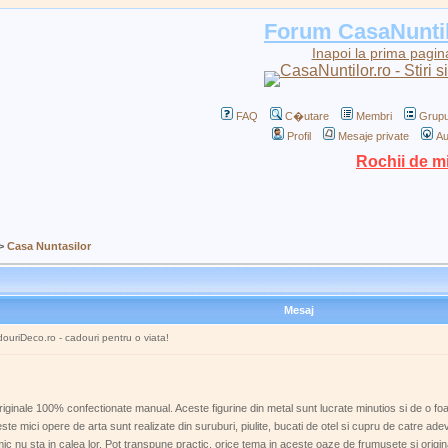
Forum CasaNunti
Inapoi la prima pagin
FAQ
C�utare
Membri
Grupu
Profil
Mesaje private
Au
Rochii de m
>
Casa Nuntasilor
Mesaj
douriDeco.ro - cadouri pentru o viata!
inale 100% confectionate manual. Aceste figurine din metal sunt lucrate minutios si de o foa
 mici opere de arta sunt realizate din suruburi, piulite, bucati de otel si cupru de catre adev
imic nu sta in calea lor. Pot transpune practic, orice tema in aceste oaze de frumusete si origina