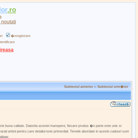
lor
.ro
a
ri
�nregistrare
tentificare
ireasa
Subiectul anterior
::
Subiectul urm�tor
rte buna calitate. Datorita acestei manopere, fiecare produs �n parte este unic si
arati artisti pentru care detaliul este primordial. Temele abordate in aceste cadouri sunt
litate.