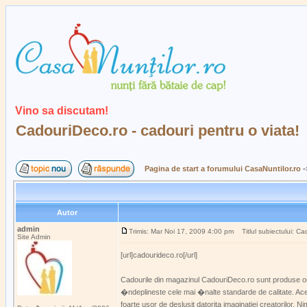
Vino sa discutam!
CadouriDeco.ro - cadouri pentru o viata!
Pagina de start a forumului CasaNuntilor.ro
-
Autor
admin
Trimis: Mar Noi 17, 2009 4:00 pm
Titlul subiectului: Ca
Site Admin
[url]cadourideco.ro[/url]
Cadourile din magazinul CadouriDeco.ro sunt produse orig
�ndeplineste cele mai �nalte standarde de calitate. Aceste
foarte usor de deslusit datorita imaginatiei creatorilor. N