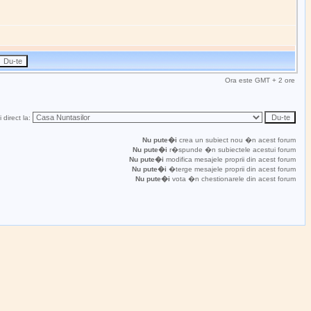
Ora este GMT + 2 ore
 direct la:
Nu pute�i
crea un subiect nou �n acest forum
Nu pute�i
r�spunde �n subiectele acestui forum
Nu pute�i
modifica mesajele proprii din acest forum
Nu pute�i
�terge mesajele proprii din acest forum
Nu pute�i
vota �n chestionarele din acest forum