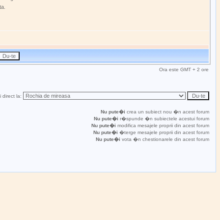
ta.
Ora este GMT + 2 ore
 direct la:
Nu pute�i
crea un subiect nou �n acest forum
Nu pute�i
r�spunde �n subiectele acestui forum
Nu pute�i
modifica mesajele proprii din acest forum
Nu pute�i
�terge mesajele proprii din acest forum
Nu pute�i
vota �n chestionarele din acest forum