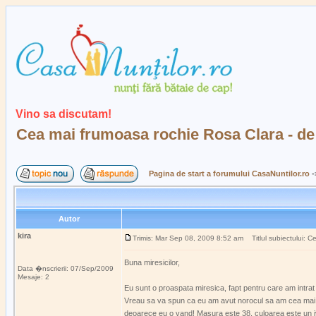
Vino sa discutam!
Cea mai frumoasa rochie Rosa Clara - de
Pagina de start a forumului CasaNuntilor.ro
-
Autor
kira
Trimis: Mar Sep 08, 2009 8:52 am
Titlul subiectului: C
Buna miresicilor,
Data �nscrierii: 07/Sep/2009
Mesaje: 2
Eu sunt o proaspata miresica, fapt pentru care am intrat i
Vreau sa va spun ca eu am avut norocul sa am cea mai f
deoarece eu o vand! Masura este 38, culoarea este un ivoi