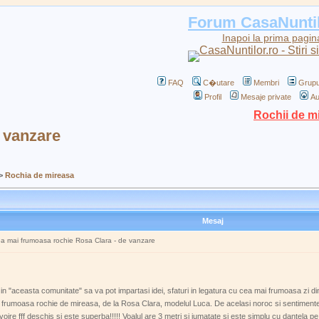
Forum CasaNunti
Inapoi la prima pagin
FAQ
C�utare
Membri
Grupu
Profil
Mesaje private
Au
Rochii de m
 vanzare
>
Rochia de mireasa
Mesaj
ea mai frumoasa rochie Rosa Clara - de vanzare
n "aceasta comunitate" sa va pot impartasi idei, sfaturi in legatura cu cea mai frumoasa zi din
rumoasa rochie de mireasa, de la Rosa Clara, modelul Luca. De acelasi noroc si sentimente a
re fff deschis si este superba!!!!! Voalul are 3 metri si jumatate si este simplu cu dantela pe