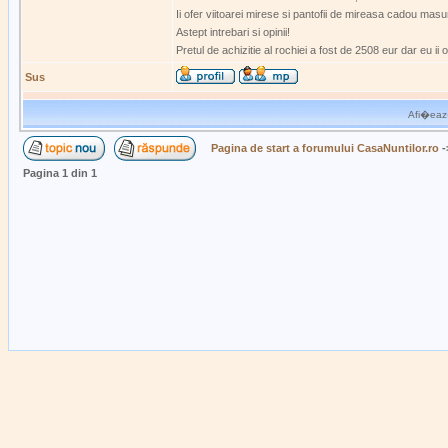
Ii ofer viitoarei mirese si pantofii de mireasa cadou mas
Astept intrebari si opinii!
Pretul de achizitie al rochiei a fost de 2508 eur dar eu i
Sus
Afi�eaz�
Pagina de start a forumului CasaNuntilor.ro
-
Pagina
1
din
1