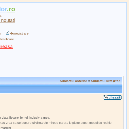
lor
.ro
a
ri
�nregistrare
tentificare
ireasa
Subiectul anterior
::
Subiectul urm�tor
 viata fiecarei femei, inclusiv a mea.
s vrea sa se bucure si viitoarele mirese carora le place acest model de rochie,
 margini.