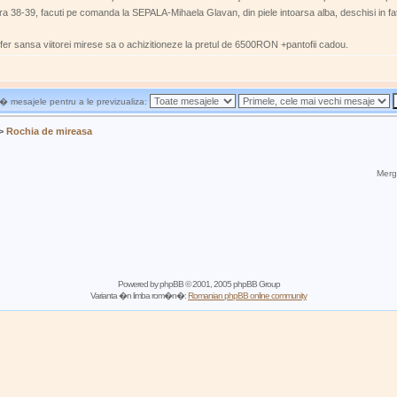
ura 38-39, facuti pe comanda la SEPALA-Mihaela Glavan, din piele intoarsa alba, deschisi in fa
i ofer sansa viitorei mirese sa o achizitioneze la pretul de 6500RON +pantofii cadou.
 mesajele pentru a le previzualiza:
>
Rochia de mireasa
Mergi
Powered by
phpBB
© 2001, 2005 phpBB Group
Varianta �n limba rom�n�:
Romanian phpBB online community