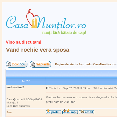
Vino sa discutam!
Vand rochie vera sposa
Pagina de start a forumului CasaNuntilor.ro
-
Autor
andreealina2
Trimis: Lun Sep 07, 2009 3:59 pm
Titlul subiectului: V
Vand rochie mireasa vera sposa atelier diagonal, colecti
Data �nscrierii: 06/Sep/2009
pretul este de 2000 ron
Mesaje: 1
Loca�ie: bucuresti
Sus