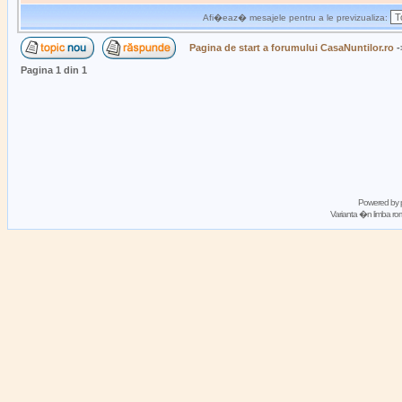
Afi�eaz� mesajele pentru a le previzualiza:
Pagina de start a forumului CasaNuntilor.ro
-
Pagina
1
din
1
Powered by
Varianta �n limba 