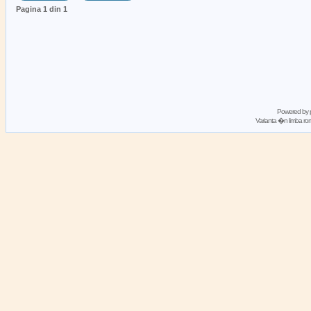
Pagina
1
din
1
Powered by
Varianta �n limba 