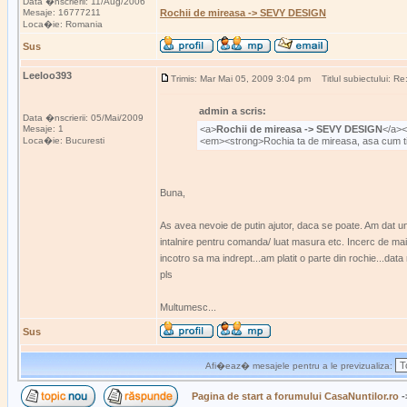
Data �nscrierii: 11/Aug/2006
Mesaje: 16777211
Rochii de mireasa -> SEVY DESIGN
Loca�ie: Romania
Sus
Leeloo393
Trimis: Mar Mai 05, 2009 3:04 pm
Titlul subiectului: 
admin a scris:
Data �nscrierii: 05/Mai/2009
Mesaje: 1
<a>
Rochii de mireasa -> SEVY DESIGN
</a><
Loca�ie: Bucuresti
<em><strong>Rochia ta de mireasa, asa cum ti
Buna,
As avea nevoie de putin ajutor, daca se poate. Am dat u
intalnire pentru comanda/ luat masura etc. Incerc de mai 
incotro sa ma indrept...am platit o parte din rochie...data
pls
Multumesc...
Sus
Afi�eaz� mesajele pentru a le previzualiza:
Pagina de start a forumului CasaNuntilor.ro
-