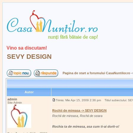
Vino sa discutam!
SEVY DESIGN
Pagina de start a forumului CasaNuntilor.ro
-
Autor
admin
Trimis: Mie Apr 15, 2009 2:36 pm
Titlul subiectului: 
Site Admin
Rochii de mireasa -> SEVY DESIGN
Rochii de mireasa, Rochii de seara
Rochia ta de mireasa, asa cum ti-ai dorit-o!