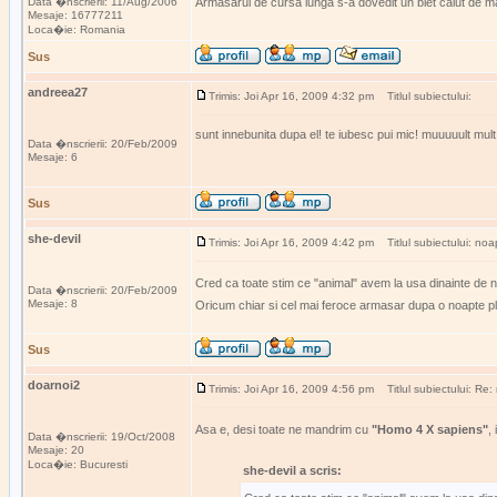
Data �nscrierii: 11/Aug/2006
Armasarul de cursa lunga s-a dovedit un biet calut de 
Mesaje: 16777211
Loca�ie: Romania
Sus
andreea27
Trimis: Joi Apr 16, 2009 4:32 pm
Titlul subiectului:
sunt innebunita dupa el! te iubesc pui mic! muuuuult mult
Data �nscrierii: 20/Feb/2009
Mesaje: 6
Sus
she-devil
Trimis: Joi Apr 16, 2009 4:42 pm
Titlul subiectului: noa
Cred ca toate stim ce "animal" avem la usa dinainte de n
Data �nscrierii: 20/Feb/2009
Mesaje: 8
Oricum chiar si cel mai feroce armasar dupa o noapte pli
Sus
doarnoi2
Trimis: Joi Apr 16, 2009 4:56 pm
Titlul subiectului: Re:
Asa e, desi toate ne mandrim cu
"Homo 4 X sapiens"
,
Data �nscrierii: 19/Oct/2008
Mesaje: 20
Loca�ie: Bucuresti
she-devil a scris: