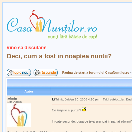
Vino sa discutam!
Deci, cum a fost in noaptea nuntii?
Pagina de start a forumului CasaNuntilor.ro
-
Autor
admin
Trimis: Joi Apr 16, 2009 4:10 pm
Titlul subiectului: Dec
Site Admin
Ce lenjerie ai purtat?
In cate secunde, dupa ce te-ai aruncat in pat, ai adormi