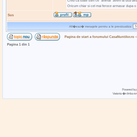
Cred ca toate stim ce "animal" avem la usa dina
Oricum chiar si cel mai feroce armasar dupa o n
Sus
Afi�eaz� mesajele pentru a le previzualiza:
Pagina de start a forumului CasaNuntilor.ro
-
Pagina
1
din
1
Powered by
Varianta �n limba 