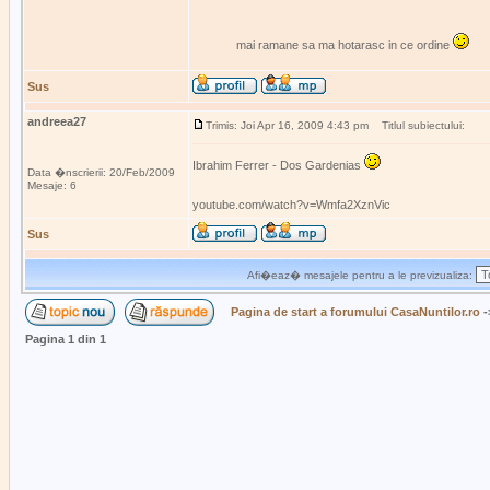
mai ramane sa ma hotarasc in ce ordine
Sus
andreea27
Trimis: Joi Apr 16, 2009 4:43 pm
Titlul subiectului:
Ibrahim Ferrer - Dos Gardenias
Data �nscrierii: 20/Feb/2009
Mesaje: 6
youtube.com/watch?v=Wmfa2XznVic
Sus
Afi�eaz� mesajele pentru a le previzualiza:
Pagina de start a forumului CasaNuntilor.ro
-
Pagina
1
din
1