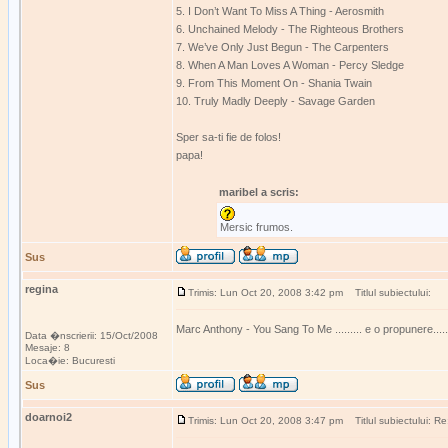
5. I Don’t Want To Miss A Thing - Aerosmith
6. Unchained Melody - The Righteous Brothers
7. We’ve Only Just Begun - The Carpenters
8. When A Man Loves A Woman - Percy Sledge
9. From This Moment On - Shania Twain
10. Truly Madly Deeply - Savage Garden
Sper sa-ti fie de folos!
papa!
maribel a scris:
Mersic frumos.
Sus
regina
Trimis: Lun Oct 20, 2008 3:42 pm
Titlul subiectului:
Marc Anthony - You Sang To Me ......... e o propunere.....
Data �nscrierii: 15/Oct/2008
Mesaje: 8
Loca�ie: Bucuresti
Sus
doarnoi2
Trimis: Lun Oct 20, 2008 3:47 pm
Titlul subiectului: Re