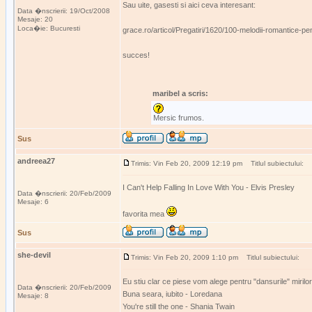
Sau uite, gasesti si aici ceva interesant:
Data �nscrierii: 19/Oct/2008
Mesaje: 20
Loca�ie: Bucuresti
grace.ro/articol/Pregatiri/1620/100-melodii-romantice-pen
succes!
maribel a scris:
Mersic frumos.
Sus
andreea27
Trimis: Vin Feb 20, 2009 12:19 pm
Titlul subiectului:
I Can't Help Falling In Love With You - Elvis Presley
Data �nscrierii: 20/Feb/2009
Mesaje: 6
favorita mea
Sus
she-devil
Trimis: Vin Feb 20, 2009 1:10 pm
Titlul subiectului:
Eu stiu clar ce piese vom alege pentru "dansurile" mirilor
Data �nscrierii: 20/Feb/2009
Buna seara, iubito - Loredana
Mesaje: 8
You're still the one - Shania Twain