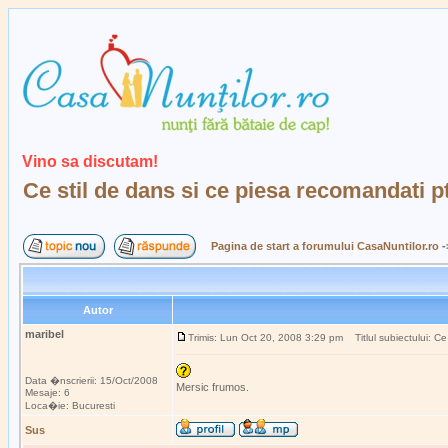
Vino sa discutam!
Ce stil de dans si ce piesa recomandati pt
Pagina de start a forumului CasaNuntilor.ro
-
Autor
maribel
Trimis: Lun Oct 20, 2008 3:29 pm
Titlul subiectului: Ce
Data �nscrierii: 15/Oct/2008
Mersic frumos.
Mesaje: 6
Loca�ie: Bucuresti
Sus