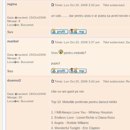
regina
Trimis: Lun Oct 20, 2008 3:33 pm
Titlul subiectului:
un vals........ dar pentru asta s-ar putea sa aveti nevoie
Data �nscrierii: 15/Oct/2008
Mesaje: 8
Loca�ie: Bucuresti
Sus
maribel
Trimis: Lun Oct 20, 2008 3:37 pm
Titlul subiectului: Da
Vreo
pentru melodie?
Data �nscrierii: 15/Oct/2008
Mesaje: 6
Loca�ie: Bucuresti
pupici!
Sus
doarnoi2
Trimis: Lun Oct 20, 2008 3:42 pm
Titlul subiectului: Re
Uite ce-am gasit pe net:
Data �nscrierii: 19/Oct/2008
Mesaje: 20
Loca�ie: Bucuresti
Top 10: Melodiile preferate pentru dansul mirilor
1. I Will Always Love You - Whitney Houston
2. Endless Love - Lionel Richie si Diana Ross
3. Angels - Robbie Williams
4. Wonderful Tonight - Eric Clapton