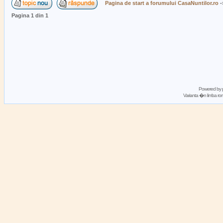
Pagina de start a forumului CasaNuntilor.ro
-
Pagina
1
din
1
Powered by
Varianta �n limba 