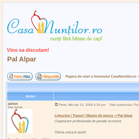
Vino sa discutam!
Pal Alpar
Pagina de start a forumului CasaNuntilor.ro
-
Autor
admin
Trimis: Mie Apr 15, 2009 4:26 pm
Titlul subiectului: Pal
Site Admin
Limuzine / Trasuri / Masini de epoca -> Pal Alpar
Organizare profesionala de parade ecvestre
Oferta unica in tara!!!