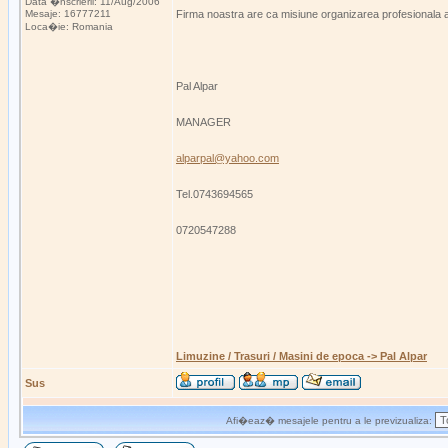
Data �nscrierii: 11/Aug/2006
Mesaje: 16777211
Firma noastra are ca misiune organizarea profesionala a p
Loca�ie: Romania
Pal Alpar
MANAGER
alparpal@yahoo.com
Tel.0743694565
0720547288
Limuzine / Trasuri / Masini de epoca -> Pal Alpar
Sus
Afi�eaz� mesajele pentru a le previzualiza: