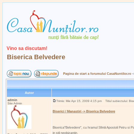
Vino sa discutam!
Biserica Belvedere
Pagina de start a forumului CasaNuntilor.ro
-
Autor
admin
Trimis: Mie Apr 15, 2009 4:15 pm
Titlul subiectului: Bi
Site Admin
Biserici / Manastiri -> Biserica Belvedere
Biserica"Belvedere", cu hramul Sfintii Apostoli Petru si
in stil neobizantin.