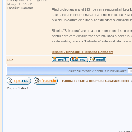
Data �nscrierii: 11/Aug/2006
Mesaje: 16777211
Loca�ie: Romania
Fiind proiectata in anul 1934 de catre reputatul arhitect 
sale, a intrat in cinul monahal si a primit numele de Pavel
bisericii, in calitate de ctitor al acestui sfant si admirabil 
Biserica"Belvedere" are un aspect monumental si, ca str
pentru care este considerata sora mai mica a acestuia, a
sa deosebita, biserica "Belvedere" este evaluata ca unic
Biserici / Manastiri -> Biserica Belvedere
Sus
Afi�eaz� mesajele pentru a le previzualiza:
Pagina de start a forumului CasaNuntilor.ro
-
Pagina
1
din
1
Powered by