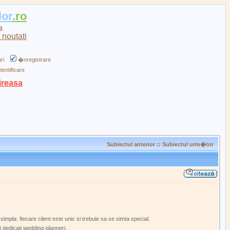
lor
.ro
a
ri
�nregistrare
tentificare
ireasa
Subiectul anterior
::
Subiectul urm�tor
mpla: fiecare client este unic si trebuie sa se simta special.
i dedicati wedding-planneri.