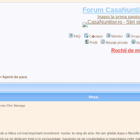
Forum CasaNunti
Inapoi la prima pagin
FAQ
C�utare
Membri
Grupu
Profil
Mesaje private
Au
Rochii de m
>
Agenti de paza
Mesaj
entia Chic Mariage
 a ridica cel mai important eveniment -nunta- la rang de arta. Ne-am ghidat dupa o filozofie si
nt sa ne dedicam total si in exclusivitate, bazandu-ne pe creativitatea si maturitatea celor ma