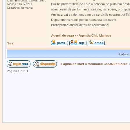
Data �nscrierii: 11/Aug/2006
Mesaje: 16777211
Pozitia preferentiala pe care o detinem pe piata am casti
Loca�ie: Romania
obiectivelor de performanta: calitate, incredere, promptitu
Am incercat sa demonstram ca serviciile noastre pot fi ri
Dupa sute de nunti, putem spune ca am reusit.
Pretiozitatea micilor detalii ne recomanda!
Agenti de paza -> Agentia Chic Mariage
Sus
Afi�eaz�
Pagina de start a forumului CasaNuntilor.ro
-
Pagina
1
din
1