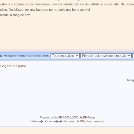
gat-o prin impunerea si mentinerea unor standarde ridicate de calitate si seriozitate. Ne dori
dine, flexibilitate, cel mai bun pret pentru cele mai bune servicii.
dicate la rang de arta.
 mesajele pentru a le previzualiza:
>
Agenti de paza
Mergi
Powered by
phpBB
© 2001, 2005 phpBB Group
Varianta �n limba rom�n�:
Romanian phpBB online community