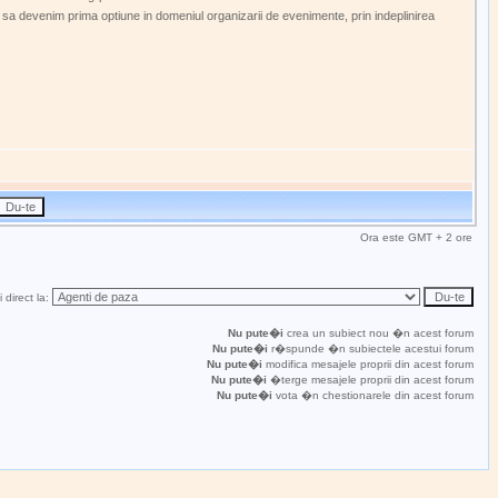
m sa devenim prima optiune in domeniul organizarii de evenimente, prin indeplinirea
Ora este GMT + 2 ore
 direct la:
Nu pute�i
crea un subiect nou �n acest forum
Nu pute�i
r�spunde �n subiectele acestui forum
Nu pute�i
modifica mesajele proprii din acest forum
Nu pute�i
�terge mesajele proprii din acest forum
Nu pute�i
vota �n chestionarele din acest forum