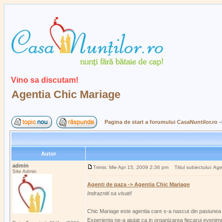
Vino sa discutam!
Agentia Chic Mariage
Pagina de start a forumului CasaNuntilor.ro
-
Autor
admin
Trimis: Mie Apr 15, 2009 2:36 pm
Titlul subiectului: Ag
Site Admin
Agenti de paza -> Agentia Chic Mariage
Indrazniti sa visati!
Chic Mariage este agentia care s-a nascut din pasiunea de
Experienta ne-a ajutat ca in organizarea fiecarui evenime