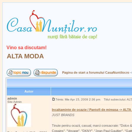
Vino sa discutam!
ALTA MODA
Pagina de start a forumului CasaNuntilor.ro
-
Autor
admin
Trimis: Mie Apr 15, 2009 2:36 pm
Titlul subiectului: A
Site Admin
Incaltaminte de ocazie / Pantofi de mireasa -> AL
JUST BRANDS
Tinute pentru ocazii, casual, marci consacrate: "Dolce 
Copains", "Voyage", "DKNY", "Jean Paul Gaultier", "Gat