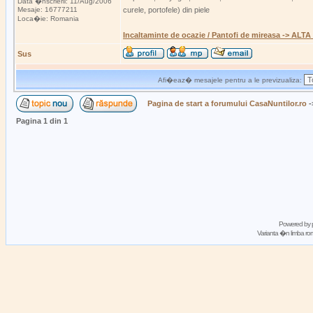
Data �nscrierii: 11/Aug/2006
Mesaje: 16777211
curele, portofele) din piele
Loca�ie: Romania
Incaltaminte de ocazie / Pantofi de mireasa -> AL
Sus
Afi�eaz� mesajele pentru a le previzualiza:
Pagina de start a forumului CasaNuntilor.ro
-
Pagina
1
din
1
Powered by
Varianta �n limba 