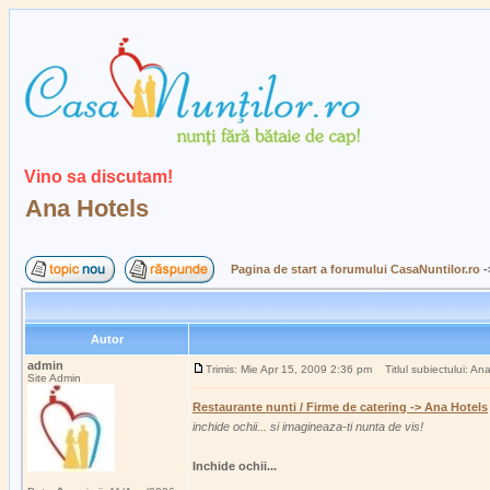
Vino sa discutam!
Ana Hotels
Pagina de start a forumului CasaNuntilor.ro
-
Autor
admin
Trimis: Mie Apr 15, 2009 2:36 pm
Titlul subiectului: An
Site Admin
Restaurante nunti / Firme de catering -> Ana Hotels
inchide ochii... si imagineaza-ti nunta de vis!
Inchide ochii...