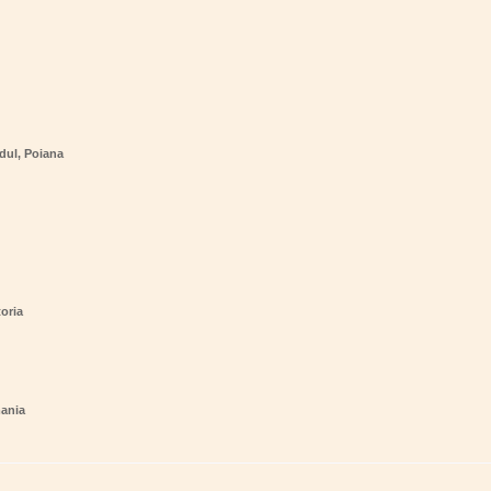
dul, Poiana
oria
mania