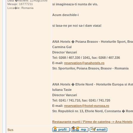
Data �nscrierii: 11/Aug/2006
Mesaje: 16777211
si imagineaza-ti nunta de vis.
Loca�ie: Romania
Acum deschide-i
si lasa-ne pe noi sa-i dam viata!
ANA Hotels � Poiana Brasov - Hotelurile Sport, Bra
Carmina Gal
Director Vanzari
Tel: 0268 / 407.330 / 1041, fax: 0268 / 407.336
E-mail:
reservation@anahotels.ro
Str. Sporturilor, Poiana Brasov, Brasov - Romania
ANA Hotels � Eforie Nord - Hotelurile Europa si Ast
Iuliana Tasie
Director Vanzari
Tel: 0241 / 741.710, fax: 0241 / 741.720
E-mail:
reservation@hotel-europa.ro
Str. Republicii nr. 13, Eforie Nord, Constanta � Ro
Restaurante nunti / Firme de catering -> Ana Hotels
Sus