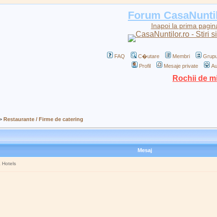
Forum CasaNunti
Inapoi la prima pagin
FAQ
C�utare
Membri
Grupu
Profil
Mesaje private
Au
Rochii de m
>
Restaurante / Firme de catering
Mesaj
a Hotels