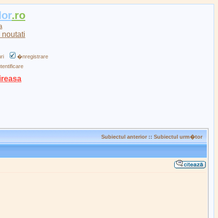
lor
.ro
a
ri
�nregistrare
tentificare
ireasa
Subiectul anterior
::
Subiectul urm�tor