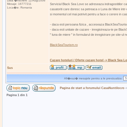
Data �nscrierii: 11/Aug/2006
Mesaje: 16777211
Serviciul Black Sea Love se adreseaza indragostitilor car
Loca�ie: Romania
casatoriti care doresc sa petreaca o Luna de Miere intr-
si momentul cel mai potrivit pentru a face o cerere in cas
- daca esti persoana fizica , acceseaza BlackSeaTourism.ro
- daca esti unitate de cazare - inregistreaza-te pe BlackS
" luna de miere " in formularul de inregistrare pe site-ul n
BlackSeaTourism.ro
Cazare hoteluri / Oferte cazare hotel -> Black Sea L
Sus
Afi�eaz� mesajele pentru a le previzualiza:
Pagina de start a forumului CasaNuntilor.ro
-
Pagina
1
din
1