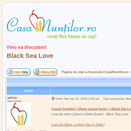
Vino sa discutam!
Black Sea Love
Pagina de start a forumului CasaNuntilor.ro
-
Autor
admin
Trimis: Mie Apr 15, 2009 2:36 pm
Titlul subiectului: Bl
Site Admin
Cazare hoteluri / Oferte cazare hotel -> Black Sea L
Luna de miere Litoral si Delta Dunarii - Black Sea Love
Luna De Miere La Mare Sau In Delta !