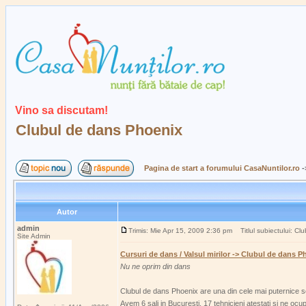
Vino sa discutam!
Clubul de dans Phoenix
Pagina de start a forumului CasaNuntilor.ro
-
Autor
admin
Trimis: Mie Apr 15, 2009 2:36 pm
Titlul subiectului: Cl
Site Admin
Cursuri de dans / Valsul mirilor -> Clubul de dans P
Nu ne oprim din dans
Clubul de dans Phoenix are una din cele mai puternice s
Avem 6 sali in Bucuresti, 17 tehnicieni atestati si ne oc