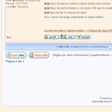
Data �nscrierii: 11/Aug/2006
Mesaje: 16777211
��Dans de placere pentru copii si adulti unde predam 18 s
Loca�ie: Romania
��Dans de performanta cu cei peste 150 sportivi legiti
��Spectacole si showuri de dans
Nou: cursuri de tango argentinian si valsul mirilor!
Cursuri de dans / Valsul mirilor -> Clubul de dans P
Sus
Afi�eaz� mesajele pentru a le previzualiza:
Pagina de start a forumului CasaNuntilor.ro
-
Pagina
1
din
1
Powered by
Varianta �n limba 