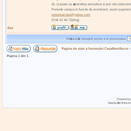
Dj- ul poate sa �ntretina atmosfera si prin mici interven
Preturile variaza in functie de eveniment, avem experie
sonorizari.iasi@yahoo.com
0746 42 46 72[/img]
Sus
Afi�eaz� mesajele pentru a le previzualiza:
Pagina de start a forumului CasaNuntilor.ro
-
Pagina
1
din
1
Powered by
Varianta �n limba 