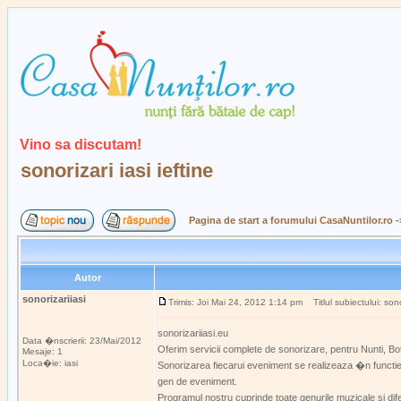
Vino sa discutam!
sonorizari iasi ieftine
Pagina de start a forumului CasaNuntilor.ro
-
Autor
sonorizariiasi
Trimis: Joi Mai 24, 2012 1:14 pm
Titlul subiectului: sonor
sonorizariiasi.eu
Data �nscrierii: 23/Mai/2012
Oferim servicii complete de sonorizare, pentru Nunti, B
Mesaje: 1
Loca�ie: iasi
Sonorizarea fiecarui eveniment se realizeaza �n functie de
gen de eveniment.
Programul nostru cuprinde toate genurile muzicale si di