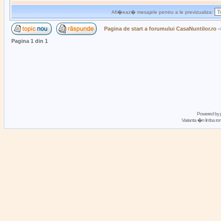
Afi�eaz� mesajele pentru a le previzualiza:
Pagina de start a forumului CasaNuntilor.ro
-
Pagina
1
din
1
Powered by
Varianta �n limba 