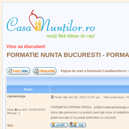
Vino sa discutam!
FORMATIE NUNTA BUCURESTI - FORMA
Pagina de start a forumului CasaNuntilor.ro
-
Autor
ciprianiorga
Trimis: Mar Noi 02, 2010 12:54 am
Titlul subiectului
FORMATIA CIPRIAN IORGA - [url]formatiaciprianiorga.ro[/u
Data �nscrierii: 02/Noi/2010
orice alta petrecere cu preturi care bat criza si melodii
Mesaje: 1
puteti asculta si va puteti simtii bine cu noi.[/url]
Sus