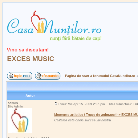
Vino sa discutam!
EXCES MUSIC
Pagina de start a forumului CasaNuntilor.ro
-
Autor
admin
Trimis: Mie Apr 15, 2009 2:36 pm
Titlul subiectului: 
Site Admin
Momente artistice / Trupe de animatori -> EXCES M
Calitatea este cheia succesului nostru