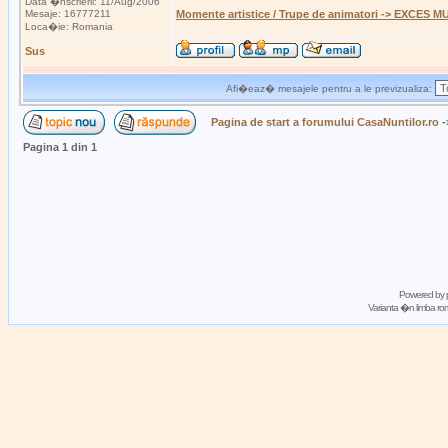
Data �nscrierii: 11/Aug/2006
Mesaje: 16777211
Momente artistice / Trupe de animatori -> EXCES M
Loca�ie: Romania
Sus
Afi�eaz� mesajele pentru a le previzualiza:
Pagina de start a forumului CasaNuntilor.ro
-
Pagina
1
din
1
Powered by
Varianta �n limba 