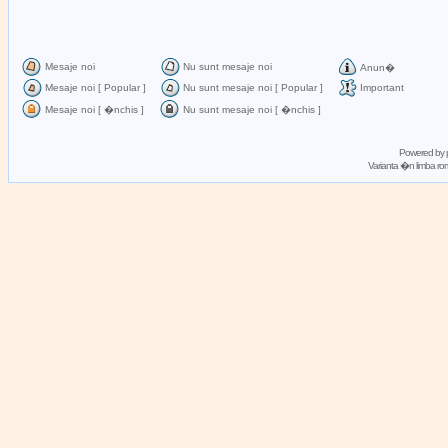
Mesaje noi
Nu sunt mesaje noi
Anun�
Mesaje noi [ Popular ]
Nu sunt mesaje noi [ Popular ]
Important
Mesaje noi [ �nchis ]
Nu sunt mesaje noi [ �nchis ]
Powered by
Varianta �n limba 