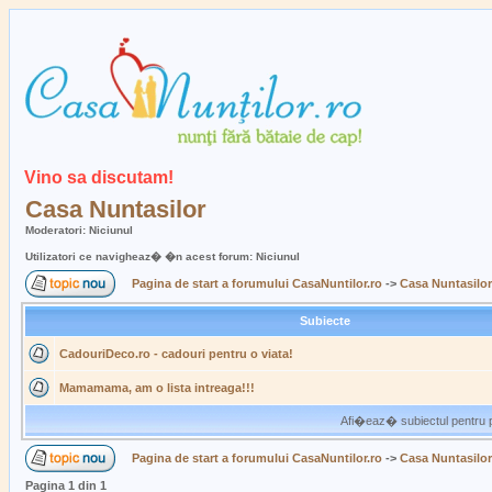
Vino sa discutam!
Casa Nuntasilor
Moderatori: Niciunul
Utilizatori ce navigheaz� �n acest forum: Niciunul
Pagina de start a forumului CasaNuntilor.ro
->
Casa Nuntasilor
Subiecte
CadouriDeco.ro - cadouri pentru o viata!
Mamamama, am o lista intreaga!!!
Afi�eaz� subiectul pentru p
Pagina de start a forumului CasaNuntilor.ro
->
Casa Nuntasilor
Pagina
1
din
1