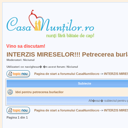
Vino sa discutam!
INTERZIS MIRESELOR!!! Petrecerea burla
Moderatori: Niciunul
Utilizatori ce navigheaz� �n acest forum: Niciunul
Pagina de start a forumului CasaNuntilor.ro
->
INTERZIS MIRESE
Subiecte
Idei pentru petrecerea burlacilor
Afi�eaz� subiectul pentru p
Pagina de start a forumului CasaNuntilor.ro
->
INTERZIS MIRESE
Pagina
1
din
1