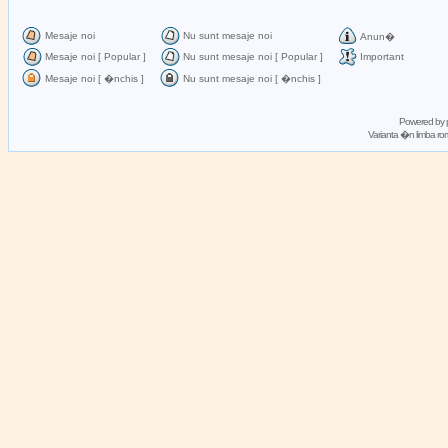
Mesaje noi
Nu sunt mesaje noi
Anun�
Mesaje noi [ Popular ]
Nu sunt mesaje noi [ Popular ]
Important
Mesaje noi [ �nchis ]
Nu sunt mesaje noi [ �nchis ]
Powered by
Varianta �n limba 