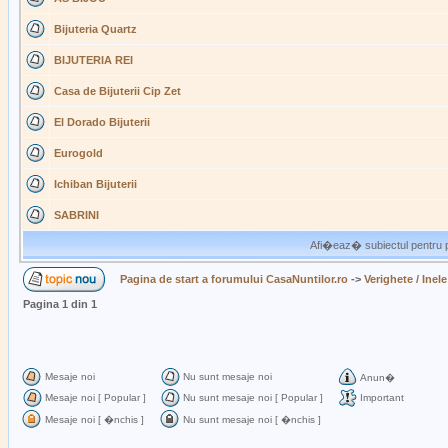
Bijuteria Quartz
BIJUTERIA REI
Casa de Bijuterii Cip Zet
El Dorado Bijuterii
Eurogold
Ichiban Bijuterii
SABRINI
Afi�eaz� subiectul pentru p
Pagina de start a forumului CasaNuntilor.ro
->
Verighete / Inele
Pagina
1
din
1
Mesaje noi
Nu sunt mesaje noi
Anun�
Mesaje noi [ Popular ]
Nu sunt mesaje noi [ Popular ]
Important
Mesaje noi [ �nchis ]
Nu sunt mesaje noi [ �nchis ]