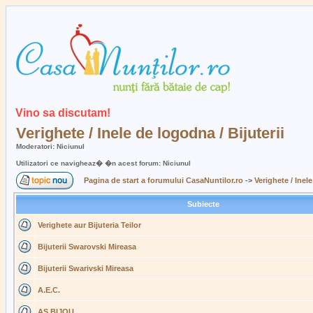
Vino sa discutam!
Verighete / Inele de logodna / Bijuterii
Moderatori: Niciunul
Utilizatori ce navigheaz� �n acest forum: Niciunul
Pagina de start a forumului CasaNuntilor.ro
->
Verighete / Inele
Subiecte
Verighete aur Bijuteria Teilor
Bijuterii Swarovski Mireasa
Bijuterii Swarivski Mireasa
A.E.C.
AS BIJOU