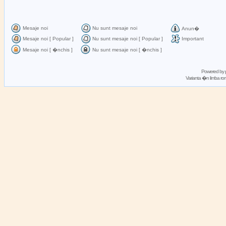
Mesaje noi
Nu sunt mesaje noi
Anun�
Mesaje noi [ Popular ]
Nu sunt mesaje noi [ Popular ]
Important
Mesaje noi [ �nchis ]
Nu sunt mesaje noi [ �nchis ]
Powered by
Varianta �n limba 