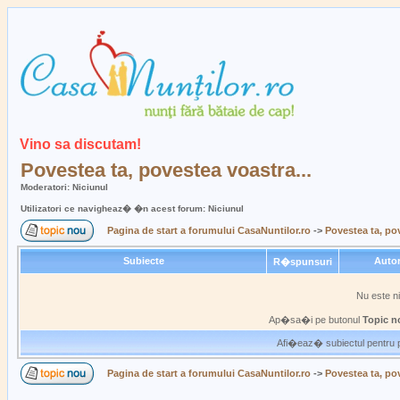
Vino sa discutam!
Povestea ta, povestea voastra...
Moderatori: Niciunul
Utilizatori ce navigheaz� �n acest forum: Niciunul
Pagina de start a forumului CasaNuntilor.ro
->
Povestea ta, pov
Subiecte
Auto
R�spunsuri
Nu este n
Ap�sa�i pe butonul
Topic n
Afi�eaz� subiectul pentru p
Pagina de start a forumului CasaNuntilor.ro
->
Povestea ta, pov