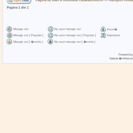
Pagina de start a forumului CasaNuntilor.ro
->
Transport invita
Pagina
1
din
1
Mesaje noi
Nu sunt mesaje noi
Anun�
Mesaje noi [ Popular ]
Nu sunt mesaje noi [ Popular ]
Important
Mesaje noi [ �nchis ]
Nu sunt mesaje noi [ �nchis ]
Powered by
Varianta �n limba 