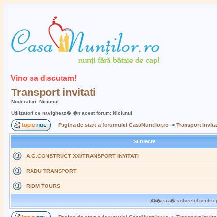
Vino sa discutam!
Transport invitati
Moderatori: Niciunul
Utilizatori ce navigheaz� �n acest forum: Niciunul
Pagina de start a forumului CasaNuntilor.ro
->
Transport invita
Subiecte
A.G.CONSTRUCT XXI/TRANSPORT INVITATI
RADU TRANSPORT
RIDM TOURS
Afi�eaz� subiectul pentru p