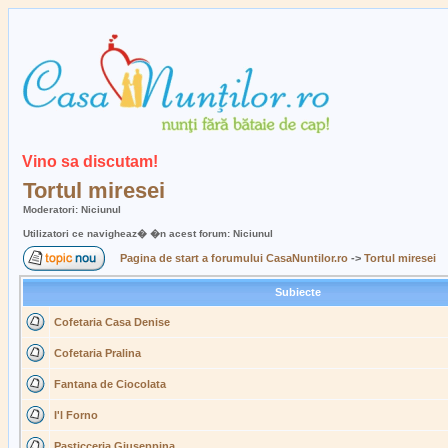
Vino sa discutam!
Tortul miresei
Moderatori: Niciunul
Utilizatori ce navigheaz� �n acest forum: Niciunul
Pagina de start a forumului CasaNuntilor.ro
->
Tortul miresei
Subiecte
Cofetaria Casa Denise
Cofetaria Pralina
Fantana de Ciocolata
I'l Forno
Pasticceria Giuseppina