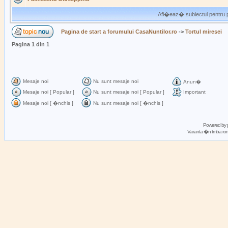
Afi�eaz� subiectul pentru p
Pagina de start a forumului CasaNuntilor.ro
->
Tortul miresei
Pagina
1
din
1
Mesaje noi
Nu sunt mesaje noi
Anun�
Mesaje noi [ Popular ]
Nu sunt mesaje noi [ Popular ]
Important
Mesaje noi [ �nchis ]
Nu sunt mesaje noi [ �nchis ]
Powered by
Varianta �n limba 