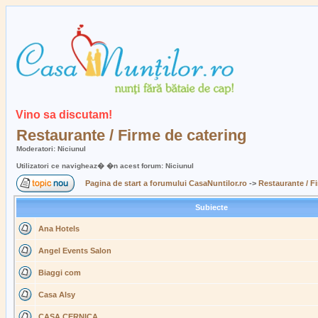
Vino sa discutam!
Restaurante / Firme de catering
Moderatori: Niciunul
Utilizatori ce navigheaz� �n acest forum: Niciunul
Pagina de start a forumului CasaNuntilor.ro
->
Restaurante / F
Subiecte
Ana Hotels
Angel Events Salon
Biaggi com
Casa Alsy
CASA CERNICA