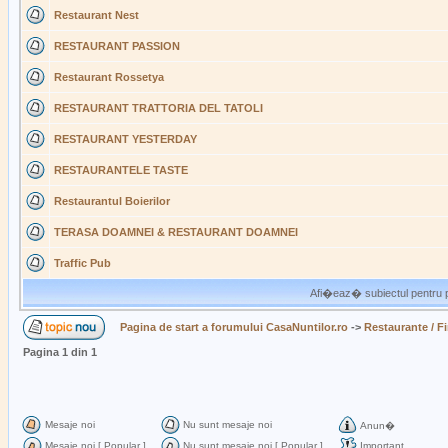
Restaurant Nest
RESTAURANT PASSION
Restaurant Rossetya
RESTAURANT TRATTORIA DEL TATOLI
RESTAURANT YESTERDAY
RESTAURANTELE TASTE
Restaurantul Boierilor
TERASA DOAMNEI & RESTAURANT DOAMNEI
Traffic Pub
Afi�eaz� subiectul pentru p
Pagina de start a forumului CasaNuntilor.ro
->
Restaurante / F
Pagina
1
din
1
Mesaje noi
Nu sunt mesaje noi
Anun�
Mesaje noi [ Popular ]
Nu sunt mesaje noi [ Popular ]
Important