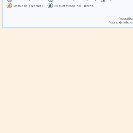
Mesaje noi [ �nchis ]
Nu sunt mesaje noi [ �nchis ]
Powered by
Varianta �n limba 