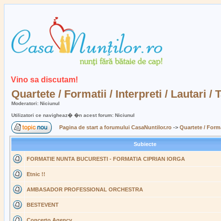
Vino sa discutam!
Quartete / Formatii / Interpreti / Lautari / 
Moderatori: Niciunul
Utilizatori ce navigheaz� �n acest forum: Niciunul
Pagina de start a forumului CasaNuntilor.ro
->
Quartete / Format
Subiecte
FORMATIE NUNTA BUCURESTI - FORMATIA CIPRIAN IORGA
Etnic !!
AMBASADOR PROFESSIONAL ORCHESTRA
BESTEVENT
Concerto Agency