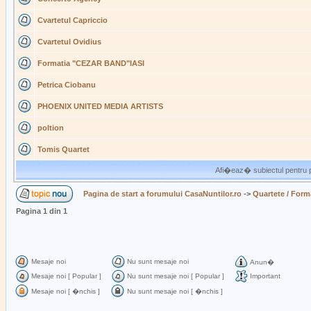
Cvartetul Capriccio
Cvartetul Ovidius
Formatia "CEZAR BAND"IASI
Petrica Ciobanu
PHOENIX UNITED MEDIA ARTISTS
poltion
Tomis Quartet
Afi�eaz� subiectul pentru p
Pagina de start a forumului CasaNuntilor.ro
->
Quartete / Format
Pagina
1
din
1
Mesaje noi
Nu sunt mesaje noi
Anun�
Mesaje noi [ Popular ]
Nu sunt mesaje noi [ Popular ]
Important
Mesaje noi [ �nchis ]
Nu sunt mesaje noi [ �nchis ]