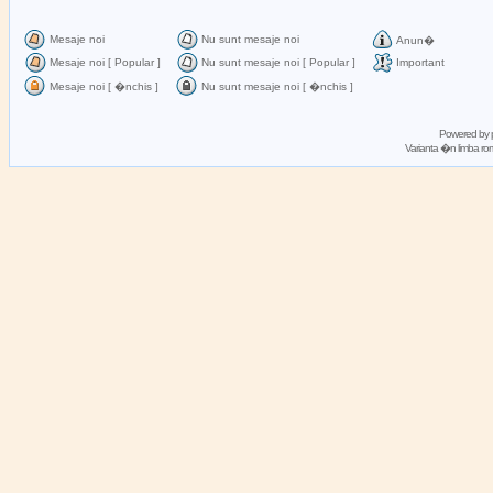
Mesaje noi
Nu sunt mesaje noi
Anun�
Mesaje noi [ Popular ]
Nu sunt mesaje noi [ Popular ]
Important
Mesaje noi [ �nchis ]
Nu sunt mesaje noi [ �nchis ]
Powered by
Varianta �n limba 