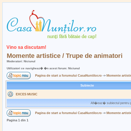
Vino sa discutam!
Momente artistice / Trupe de animatori
Moderatori: Niciunul
Utilizatori ce navigheaz� �n acest forum: Niciunul
Pagina de start a forumului CasaNuntilor.ro
->
Momente artisti
Subiecte
EXCES MUSIC
Afi�eaz� subiectul pentru p
Pagina de start a forumului CasaNuntilor.ro
->
Momente artisti
Pagina
1
din
1