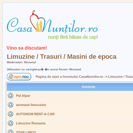
Vino sa discutam!
Limuzine / Trasuri / Masini de epoca
Moderatori: Niciunul
Utilizatori ce navigheaz� �n acest forum: Niciunul
Pagina de start a forumului CasaNuntilor.ro
->
Limuzine / Trasu
Subiecte
Pal Alpar
aromauk limousine
AUTONOM RENT-A-CAR
Limuzine Romania
STAR LIMOS