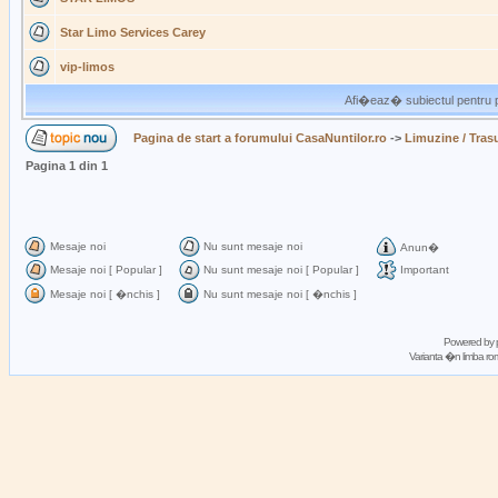
Star Limo Services Carey
vip-limos
Afi�eaz� subiectul pentru p
Pagina de start a forumului CasaNuntilor.ro
->
Limuzine / Trasu
Pagina
1
din
1
Mesaje noi
Nu sunt mesaje noi
Anun�
Mesaje noi [ Popular ]
Nu sunt mesaje noi [ Popular ]
Important
Mesaje noi [ �nchis ]
Nu sunt mesaje noi [ �nchis ]
Powered by
Varianta �n limba 