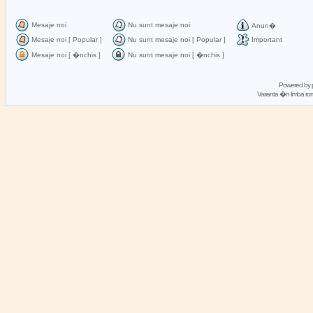
Mesaje noi
Nu sunt mesaje noi
Anun�
Mesaje noi [ Popular ]
Nu sunt mesaje noi [ Popular ]
Important
Mesaje noi [ �nchis ]
Nu sunt mesaje noi [ �nchis ]
Powered by
Varianta �n limba 