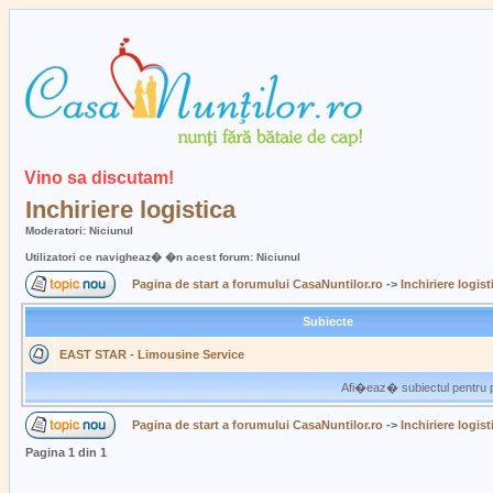
Vino sa discutam!
Inchiriere logistica
Moderatori: Niciunul
Utilizatori ce navigheaz� �n acest forum: Niciunul
Pagina de start a forumului CasaNuntilor.ro
->
Inchiriere logist
Subiecte
EAST STAR - Limousine Service
Afi�eaz� subiectul pentru p
Pagina de start a forumului CasaNuntilor.ro
->
Inchiriere logist
Pagina
1
din
1