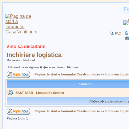
F
FAQ
Vino sa discutam!
Inchiriere logistica
Moderatori: Niciunul
Utilizatori ce navigheaz� �n acest forum: Niciunul
Pagina de start a forumului CasaNuntilor.ro
->
Inchiriere logist
Subiecte
EAST STAR - Limousine Service
Afi�eaz� subiectul pentru p
Pagina de start a forumului CasaNuntilor.ro
->
Inchiriere logist
Pagina
1
din
1