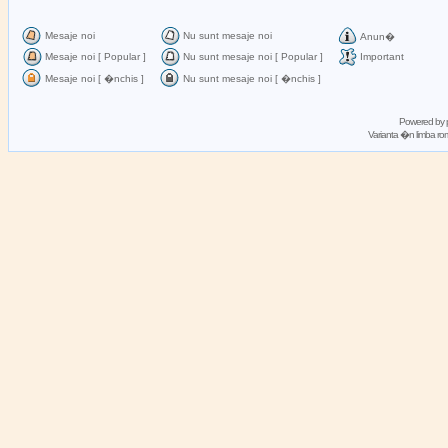
Mesaje noi
Nu sunt mesaje noi
Anun�
Mesaje noi [ Popular ]
Nu sunt mesaje noi [ Popular ]
Important
Mesaje noi [ �nchis ]
Nu sunt mesaje noi [ �nchis ]
Powered by
Varianta �n limba 