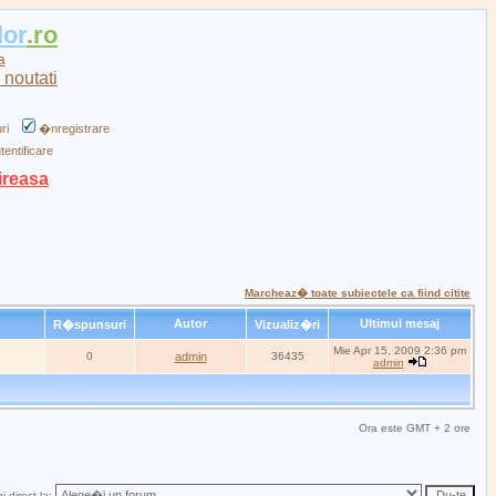
lor
.ro
a
ri
�nregistrare
tentificare
ireasa
Marcheaz� toate subiectele ca fiind citite
Autor
Ultimul mesaj
R�spunsuri
Vizualiz�ri
Mie Apr 15, 2009 2:36 pm
0
admin
36435
admin
Ora este GMT + 2 ore
i direct la: