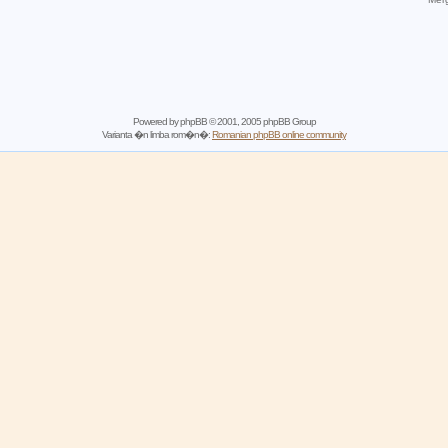
Powered by
phpBB
© 2001, 2005 phpBB Group
Varianta �n limba rom�n�:
Romanian phpBB online community