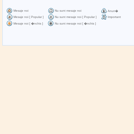
Mesaje noi
Nu sunt mesaje noi
Anun�
Mesaje noi [ Popular ]
Nu sunt mesaje noi [ Popular ]
Important
Mesaje noi [ �nchis ]
Nu sunt mesaje noi [ �nchis ]