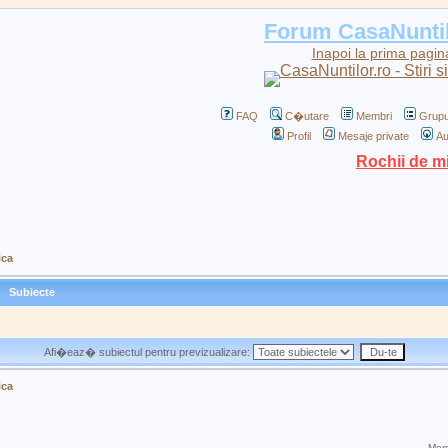
Forum CasaNunti
Inapoi la prima pagin
FAQ
C�utare
Membri
Grupu
Profil
Mesaje private
Au
Rochii de m
ica
Subiecte
Afi�eaz� subiectul pentru previzualizare:
ica
Merg