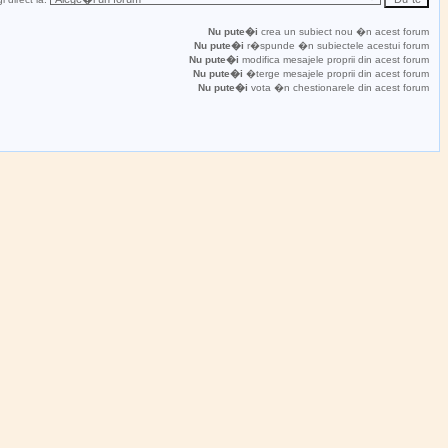
Nu pute�i
crea un subiect nou �n acest forum
Nu pute�i
r�spunde �n subiectele acestui forum
Nu pute�i
modifica mesajele proprii din acest forum
Nu pute�i
�terge mesajele proprii din acest forum
Nu pute�i
vota �n chestionarele din acest forum