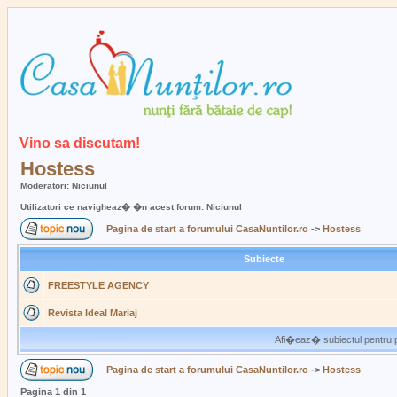
Vino sa discutam!
Hostess
Moderatori: Niciunul
Utilizatori ce navigheaz� �n acest forum: Niciunul
Pagina de start a forumului CasaNuntilor.ro
->
Hostess
Subiecte
FREESTYLE AGENCY
Revista Ideal Mariaj
Afi�eaz� subiectul pentru p
Pagina de start a forumului CasaNuntilor.ro
->
Hostess
Pagina
1
din
1