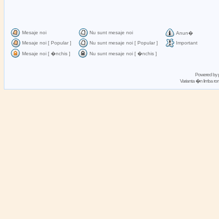
Mesaje noi
Nu sunt mesaje noi
Anun�
Mesaje noi [ Popular ]
Nu sunt mesaje noi [ Popular ]
Important
Mesaje noi [ �nchis ]
Nu sunt mesaje noi [ �nchis ]
Powered by
Varianta �n limba 