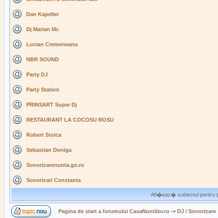
Dan Kapeller
Dj Marian Mc
Lucian Cremeneanu
NBR SOUND
Party DJ
Party Station
PRINSART Super Dj
RESTAURANT LA COCOSU ROSU
Robert Stoica
Sebastian Doniga
Sonorizarenunta.go.ro
Sonorizari Constanta
Afi�eaz� subiectul pentru p
Pagina de start a forumului CasaNuntilor.ro
->
DJ / Sonorizare