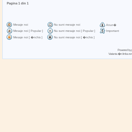
Pagina
1
din
1
Mesaje noi
Nu sunt mesaje noi
Anun�
Mesaje noi [ Popular ]
Nu sunt mesaje noi [ Popular ]
Important
Mesaje noi [ �nchis ]
Nu sunt mesaje noi [ �nchis ]
Powered by
Varianta �n limba 