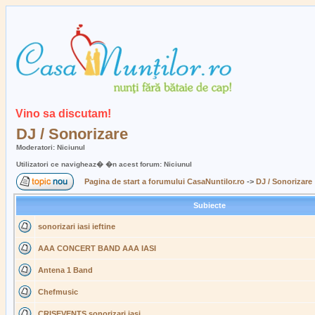
Vino sa discutam!
DJ / Sonorizare
Moderatori: Niciunul
Utilizatori ce navigheaz� �n acest forum: Niciunul
Pagina de start a forumului CasaNuntilor.ro
->
DJ / Sonorizare
Subiecte
sonorizari iasi ieftine
AAA CONCERT BAND AAA IASI
Antena 1 Band
Chefmusic
CRISEVENTS sonorizari iasi