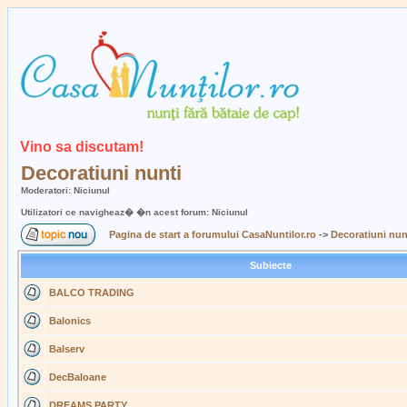
Vino sa discutam!
Decoratiuni nunti
Moderatori: Niciunul
Utilizatori ce navigheaz� �n acest forum: Niciunul
Pagina de start a forumului CasaNuntilor.ro
->
Decoratiuni nun
Subiecte
BALCO TRADING
Balonics
Balserv
DecBaloane
DREAMS PARTY