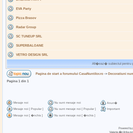
EVA Party
Pizza Brasov
Radar Group
SC TUNEUP SRL
SUPERBALOANE
VETRO DESIGN SRL
Afi�eaz� subiectul pentru p
Pagina de start a forumului CasaNuntilor.ro
->
Decoratiuni nun
Pagina
1
din
1
Mesaje noi
Nu sunt mesaje noi
Anun�
Mesaje noi [ Popular ]
Nu sunt mesaje noi [ Popular ]
Important
Mesaje noi [ �nchis ]
Nu sunt mesaje noi [ �nchis ]
Powered by
Varianta �n limba 