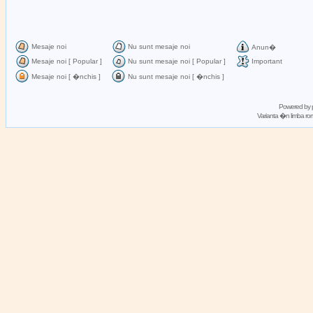
Mesaje noi
Nu sunt mesaje noi
Anun�
Mesaje noi [ Popular ]
Nu sunt mesaje noi [ Popular ]
Important
Mesaje noi [ �nchis ]
Nu sunt mesaje noi [ �nchis ]
Powered by
Varianta �n limba 