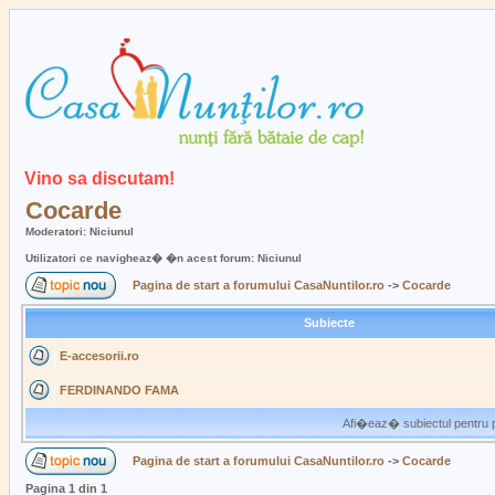
Vino sa discutam!
Cocarde
Moderatori: Niciunul
Utilizatori ce navigheaz� �n acest forum: Niciunul
Pagina de start a forumului CasaNuntilor.ro
->
Cocarde
Subiecte
E-accesorii.ro
FERDINANDO FAMA
Afi�eaz� subiectul pentru p
Pagina de start a forumului CasaNuntilor.ro
->
Cocarde
Pagina
1
din
1