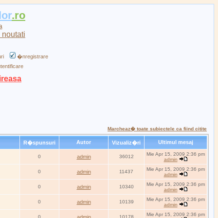
lor
.ro
a
ri
�nregistrare
tentificare
ireasa
Marcheaz� toate subiectele ca fiind citite
Autor
Ultimul mesaj
R�spunsuri
Vizualiz�ri
Mie Apr 15, 2009 2:36 pm
0
admin
36012
admin
Mie Apr 15, 2009 2:36 pm
0
admin
11437
admin
Mie Apr 15, 2009 2:36 pm
0
admin
10340
admin
Mie Apr 15, 2009 2:36 pm
0
admin
10139
admin
Mie Apr 15, 2009 2:36 pm
0
admin
10178