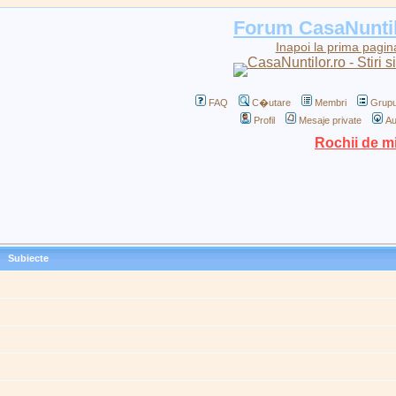
Forum CasaNunti
Inapoi la prima pagin
FAQ
C�utare
Membri
Grupu
Profil
Mesaje private
Au
Rochii de m
Subiecte