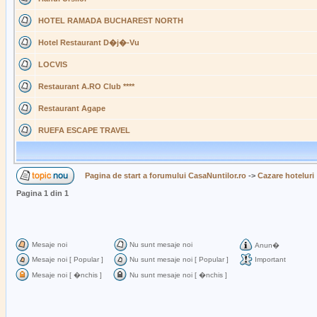
HOTEL RAMADA BUCHAREST NORTH
Hotel Restaurant D�j�-Vu
LOCVIS
Restaurant A.RO Club ****
Restaurant Agape
RUEFA ESCAPE TRAVEL
Pagina de start a forumului CasaNuntilor.ro
->
Cazare hoteluri
Pagina
1
din
1
Mesaje noi
Nu sunt mesaje noi
Anun�
Mesaje noi [ Popular ]
Nu sunt mesaje noi [ Popular ]
Important
Mesaje noi [ �nchis ]
Nu sunt mesaje noi [ �nchis ]