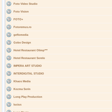
Foto Video Studio
Foto Vision
FOTO+
Fotoremus.ro
geflomedia
Gobo Design
Hotel Restaurant Olimp***
Hotel Restaurant Sorelo
IMPERA ART STUDIO
INTERDIGITAL STUDIO
Khaos Media
Kozma Sorin
Long Play Production
lucius