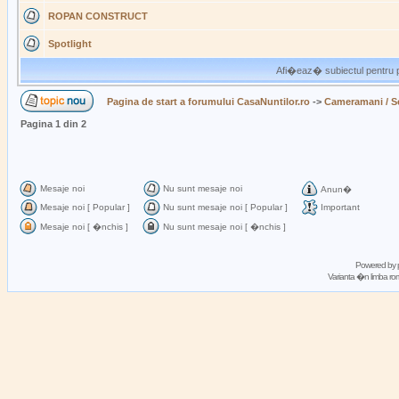
ROPAN CONSTRUCT
Spotlight
Afi�eaz� subiectul pentru p
Pagina de start a forumului CasaNuntilor.ro
->
Cameramani / Se
Pagina
1
din
2
Mesaje noi
Nu sunt mesaje noi
Anun�
Mesaje noi [ Popular ]
Nu sunt mesaje noi [ Popular ]
Important
Mesaje noi [ �nchis ]
Nu sunt mesaje noi [ �nchis ]
Powered by
Varianta �n limba 