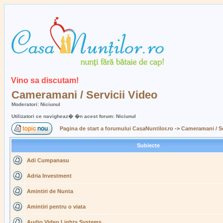
Vino sa discutam!
Cameramani / Servicii Video
Moderatori: Niciunul
Utilizatori ce navigheaz� �n acest forum: Niciunul
Pagina de start a forumului CasaNuntilor.ro
->
Cameramani / Se
Subiecte
Adi Cumpanasu
Adria Investment
Amintiri de Nunta
Amintiri pentru o viata
Audio Video Lights Systems