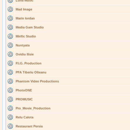
Luna Music
Mad Image
Marin Iordan
Media Gam Studio
Mirific Studio
Nuntyata
Ovidiu Ilisie
P.I.G. Production
PFA Tiberiu Olteanu
Phantom Video Productions
PhotoONE
PROMUSIC
Pro_Movie_Production
Relu Calota
Restaurant Persia