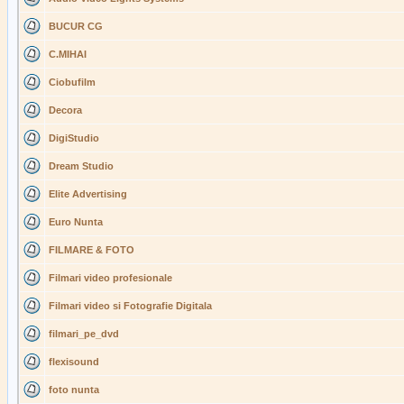
BUCUR CG
C.MIHAI
Ciobufilm
Decora
DigiStudio
Dream Studio
Elite Advertising
Euro Nunta
FILMARE & FOTO
Filmari video profesionale
Filmari video si Fotografie Digitala
filmari_pe_dvd
flexisound
foto nunta