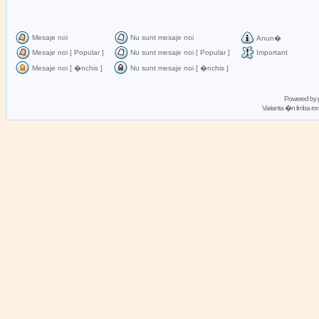
Mesaje noi
Nu sunt mesaje noi
Anun�
Mesaje noi [ Popular ]
Nu sunt mesaje noi [ Popular ]
Important
Mesaje noi [ �nchis ]
Nu sunt mesaje noi [ �nchis ]
Powered by
Varianta �n limba 