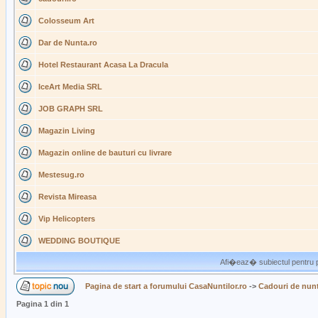
Colosseum Art
Dar de Nunta.ro
Hotel Restaurant Acasa La Dracula
IceArt Media SRL
JOB GRAPH SRL
Magazin Living
Magazin online de bauturi cu livrare
Mestesug.ro
Revista Mireasa
Vip Helicopters
WEDDING BOUTIQUE
Afi�eaz� subiectul pentru p
Pagina de start a forumului CasaNuntilor.ro
->
Cadouri de nun
Pagina
1
din
1