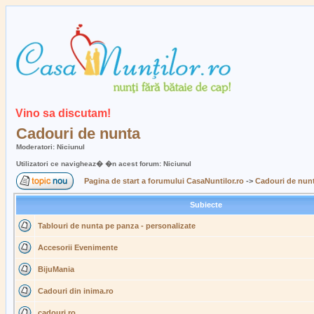
Vino sa discutam!
Cadouri de nunta
Moderatori: Niciunul
Utilizatori ce navigheaz� �n acest forum: Niciunul
Pagina de start a forumului CasaNuntilor.ro
->
Cadouri de nun
Subiecte
Tablouri de nunta pe panza - personalizate
Accesorii Evenimente
BijuMania
Cadouri din inima.ro
cadouri.ro