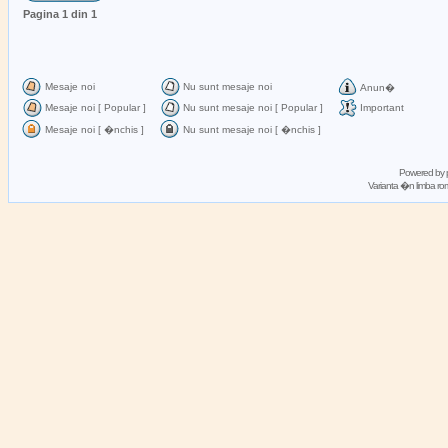
Pagina
1
din
1
Mesaje noi
Nu sunt mesaje noi
Anun�
Mesaje noi [ Popular ]
Nu sunt mesaje noi [ Popular ]
Important
Mesaje noi [ �nchis ]
Nu sunt mesaje noi [ �nchis ]
Powered by
Varianta �n limba 