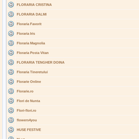
FLORARIA CRISTINA
FLORARIA DALMI
Floraria Favorit
Floraria Iris
Floraria Magnolia
Floraria Posta Vitan
FLORARIA TENGHER DOINA
Floraria Tineretului
Florarie Online
Florarie.ro
Flori de Nunta
Flori-flori.ro
flowers4you
HUSE FESTIVE