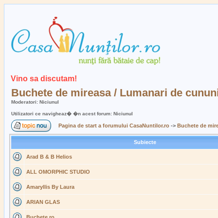
Vino sa discutam!
Buchete de mireasa / Lumanari de cununi
Moderatori: Niciunul
Utilizatori ce navigheaz� �n acest forum: Niciunul
Pagina de start a forumului CasaNuntilor.ro
->
Buchete de mire
Subiecte
Arad B & B Helios
ALL OMORPHIC STUDIO
Amaryllis By Laura
ARIAN GLAS
Buchete.ro