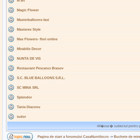
M art
Magic Flower
Masterballoons-Iasi
Masterex Style
Max Flowers- flori online
Mirabilis Decor
NUNTA DE VIS
Restaurant Pescarus Brasov
S.C. BLUE BALLOONS S.R.L.
SC MINA SRL
Splendor
Tania Diaconu
tudor
Afi�eaz� subiectul pentru p
Pagina de start a forumului CasaNuntilor.ro
->
Buchete de mire