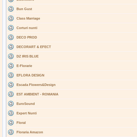
Bun Gust
Class Marriage
Corturi nunti
DECO PROD
DECORART & EFECT
DZ IRIS BLUE
E-Florarie
EFLORA DESIGN
Escada Flowers&Design
EST AMBIENT - ROMANIA
EuroSound
Expert Nunti
Floral
Floraria Amazon