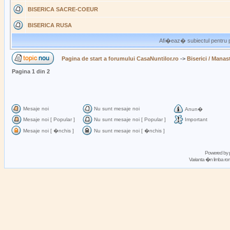
BISERICA SACRE-COEUR
BISERICA RUSA
Afi�eaz� subiectul pentru p
Pagina de start a forumului CasaNuntilor.ro
->
Biserici / Manast
Pagina
1
din
2
Mesaje noi
Nu sunt mesaje noi
Anun�
Mesaje noi [ Popular ]
Nu sunt mesaje noi [ Popular ]
Important
Mesaje noi [ �nchis ]
Nu sunt mesaje noi [ �nchis ]
Powered by
Varianta �n limba 