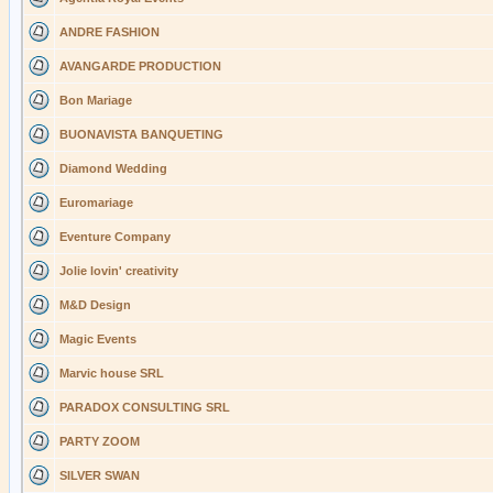
ANDRE FASHION
AVANGARDE PRODUCTION
Bon Mariage
BUONAVISTA BANQUETING
Diamond Wedding
Euromariage
Eventure Company
Jolie lovin' creativity
M&D Design
Magic Events
Marvic house SRL
PARADOX CONSULTING SRL
PARTY ZOOM
SILVER SWAN