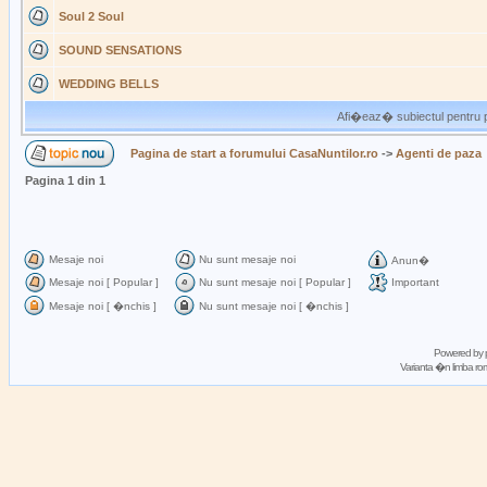
Soul 2 Soul
SOUND SENSATIONS
WEDDING BELLS
Afi�eaz� subiectul pentru p
Pagina de start a forumului CasaNuntilor.ro
->
Agenti de paza
Pagina
1
din
1
Mesaje noi
Nu sunt mesaje noi
Anun�
Mesaje noi [ Popular ]
Nu sunt mesaje noi [ Popular ]
Important
Mesaje noi [ �nchis ]
Nu sunt mesaje noi [ �nchis ]
Powered by
Varianta �n limba 