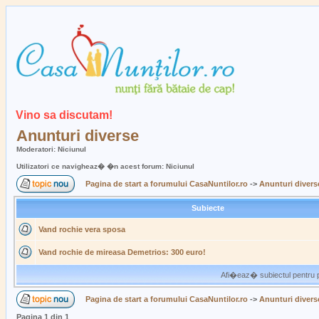
Vino sa discutam!
Anunturi diverse
Moderatori: Niciunul
Utilizatori ce navigheaz� �n acest forum: Niciunul
Pagina de start a forumului CasaNuntilor.ro
->
Anunturi divers
Subiecte
Vand rochie vera sposa
Vand rochie de mireasa Demetrios: 300 euro!
Afi�eaz� subiectul pentru p
Pagina de start a forumului CasaNuntilor.ro
->
Anunturi divers
Pagina
1
din
1