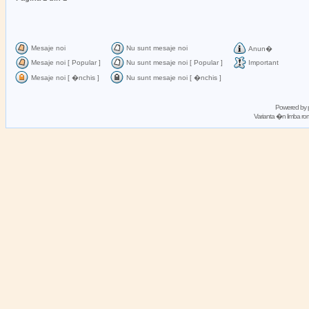
Mesaje noi
Nu sunt mesaje noi
Anun�
Mesaje noi [ Popular ]
Nu sunt mesaje noi [ Popular ]
Important
Mesaje noi [ �nchis ]
Nu sunt mesaje noi [ �nchis ]
Powered by
Varianta �n limba 