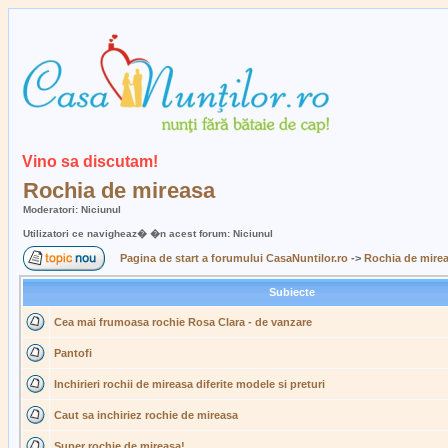
Vino sa discutam!
Rochia de mireasa
Moderatori: Niciunul
Utilizatori ce navigheaz� �n acest forum: Niciunul
Pagina de start a forumului CasaNuntilor.ro
->
Rochia de mire
Subiecte
Cea mai frumoasa rochie Rosa Clara - de vanzare
Pantofi
Inchirieri rochii de mireasa diferite modele si preturi
Caut sa inchiriez rochie de mireasa
Super rochie de mireasa!