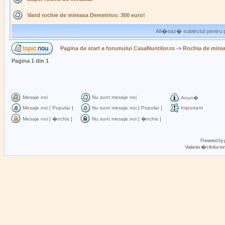
Vand rochie de mireasa Demetrios: 300 euro!
Afi�eaz� subiectul pentru p
Pagina de start a forumului CasaNuntilor.ro
->
Rochia de mire
Pagina
1
din
1
Mesaje noi
Nu sunt mesaje noi
Anun�
Mesaje noi [ Popular ]
Nu sunt mesaje noi [ Popular ]
Important
Mesaje noi [ �nchis ]
Nu sunt mesaje noi [ �nchis ]
Powered by
Varianta �n limba 