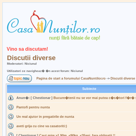
Vino sa discutam!
Discutii diverse
Moderatori: Niciunul
Utilizatori ce navigheaz� �n acest forum: Niciunul
Pagina de start a forumului CasaNuntilor.ro
->
Discutii diverse
Subiecte
Anun�:
[ Chestionar ]
Bucure�tenii nu se vor mai putea c�s�tori f�r� 
Pantofi pentru nunta
Un real ajutor in pregatirile de nunta
aveti grija cu cine va casatoriti:)
[ Chestionar ]
Caut mire >1.90m, <90kg, <35ani, fara obligatii !!