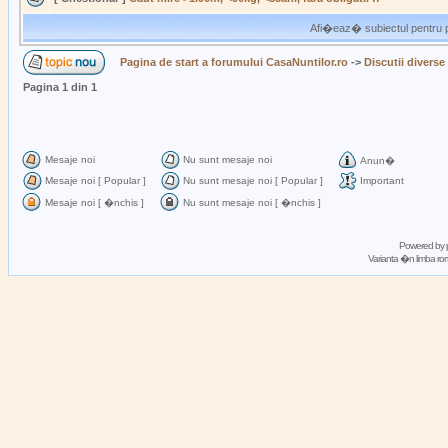
Afi�eaz� subiectul pentru p
Pagina de start a forumului CasaNuntilor.ro
->
Discutii diverse
Pagina
1
din
1
Mesaje noi
Nu sunt mesaje noi
Anun�
Mesaje noi [ Popular ]
Nu sunt mesaje noi [ Popular ]
Important
Mesaje noi [ �nchis ]
Nu sunt mesaje noi [ �nchis ]
Powered by
Varianta �n limba 