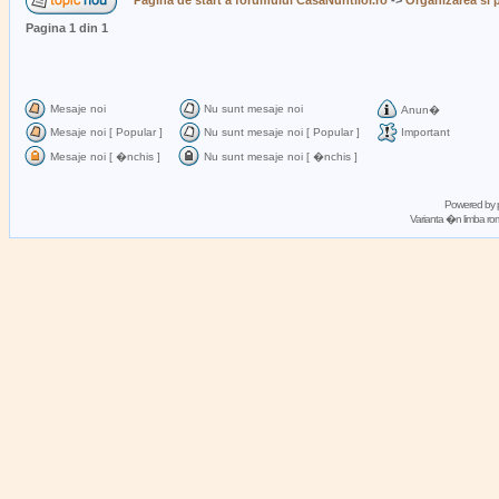
Pagina de start a forumului CasaNuntilor.ro
->
Organizarea si p
Pagina
1
din
1
Mesaje noi
Nu sunt mesaje noi
Anun�
Mesaje noi [ Popular ]
Nu sunt mesaje noi [ Popular ]
Important
Mesaje noi [ �nchis ]
Nu sunt mesaje noi [ �nchis ]
Powered by
Varianta �n limba 