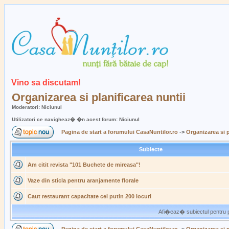
Vino sa discutam!
Organizarea si planificarea nuntii
Moderatori: Niciunul
Utilizatori ce navigheaz� �n acest forum: Niciunul
Pagina de start a forumului CasaNuntilor.ro
->
Organizarea si p
Subiecte
Am citit revista "101 Buchete de mireasa"!
Vaze din sticla pentru aranjamente florale
Caut restaurant capacitate cel putin 200 locuri
Afi�eaz� subiectul pentru p