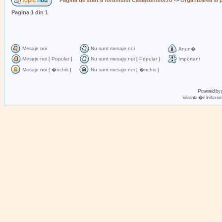
Pagina de start a forumului CasaNuntilor.ro
->
Organizarea si p
Pagina
1
din
1
Mesaje noi
Nu sunt mesaje noi
Anun�
Mesaje noi [ Popular ]
Nu sunt mesaje noi [ Popular ]
Important
Mesaje noi [ �nchis ]
Nu sunt mesaje noi [ �nchis ]
Powered by
Varianta �n limba 