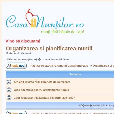
Vino sa discutam!
Organizarea si planificarea nuntii
Moderatori: Niciunul
Utilizatori ce navigheaz� �n acest forum: Niciunul
Pagina de start a forumului CasaNuntilor.ro
->
Organizarea si p
Subiecte
Am citit revista "101 Buchete de mireasa"!
Vaze din sticla pentru aranjamente florale
Caut restaurant capacitate cel putin 200 locuri
Afi�eaz� subiectul pentru p