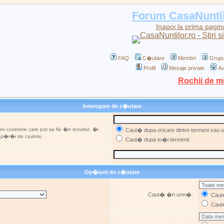
Forum CasaNunti
Inapoi la prima pagin
FAQ
C�utare
Membri
Grupu
Profil
Mesaje private
Au
Rochii de m
Interogare de c�utare
ni cuvintele care pot sa fie �n rezultat, �i
Caut� dupa oricare dintre termeni sau ut
u p�r�i de cuvinte.
Caut� dupa to�i termenii
Op�iuni de c�utare
Caut� �n urm�:
Caut�
Caut�