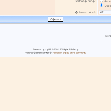
Sorteaz� dup�:
Asce
Desc
�ntoarce primele
Mergi
Powered by
phpBB
© 2001, 2005 phpBB Group
Varianta �n limba rom�n�:
Romanian phpBB online community