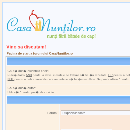
Vino sa discutam!
Pagina de start a forumului CasaNuntilor.ro
Caut� dup� cuvintele cheie:
Pute�i folosi
AND
pentru a defini cuvintele ce trebuie s� fie �n rezultate,
OR
pentru a defi
NOT
pentru a defini cuvintele care nu trebuie s� fie �n rezultate. Se poate utiliza * pentr
Caut� dup� autor:
Utiliza�i * pentru par�i de cuvinte
Forum: