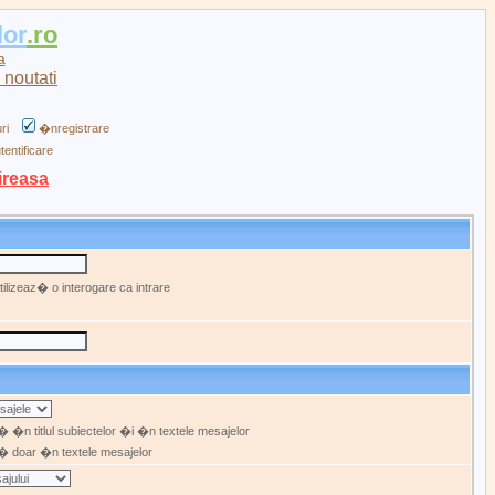
lor
.ro
a
ri
�nregistrare
tentificare
ireasa
ilizeaz� o interogare ca intrare
 �n titlul subiectelor �i �n textele mesajelor
 doar �n textele mesajelor