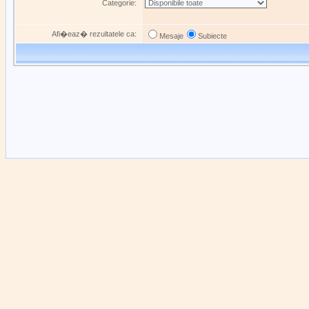
Categorie:
Afi�eaz� rezultatele ca:
Mesaje
Subiecte