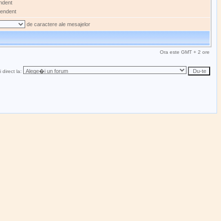
ndent
endent
de caractere ale mesajelor
Ora este GMT + 2 ore
 direct la: