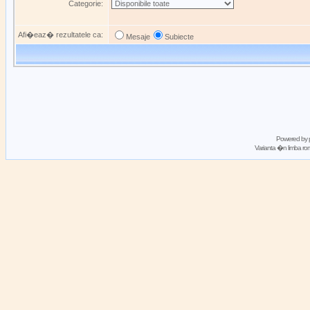
Categorie:
Afi�eaz� rezultatele ca:
Mesaje
Subiecte
Powered by
Varianta �n limba 