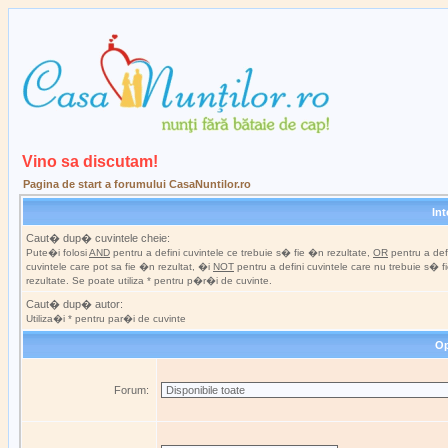
Vino sa discutam!
Pagina de start a forumului CasaNuntilor.ro
In
Caut� dup� cuvintele cheie:
Pute�i folosi
AND
pentru a defini cuvintele ce trebuie s� fie �n rezultate,
OR
pentru a def
cuvintele care pot sa fie �n rezultat, �i
NOT
pentru a defini cuvintele care nu trebuie s� 
rezultate. Se poate utiliza * pentru p�r�i de cuvinte.
Caut� dup� autor:
Utiliza�i * pentru par�i de cuvinte
Op
Forum: