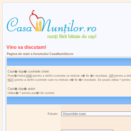
Vino sa discutam!
Pagina de start a forumului CasaNuntilor.ro
Caut� dup� cuvintele cheie:
Pute�i folosi
AND
pentru a defini cuvintele ce trebuie s� fie �n rezultate,
OR
pentru a defi
NOT
pentru a defini cuvintele care nu trebuie s� fie �n rezultate. Se poate utiliza * pentr
Caut� dup� autor:
Utiliza�i * pentru par�i de cuvinte
Forum: