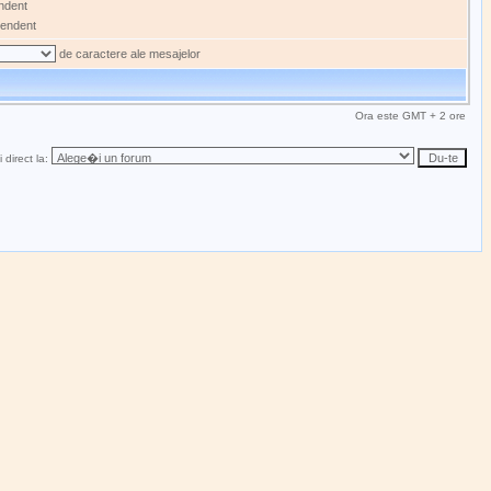
ndent
endent
de caractere ale mesajelor
Ora este GMT + 2 ore
 direct la: