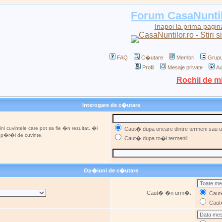
Forum CasaNunti
Inapoi la prima pagin
FAQ
C�utare
Membri
Grupu
Profil
Mesaje private
Au
Rochii de m
Interogare de c�utare
ni cuvintele care pot sa fie �n rezultat, �i
Caut� dupa oricare dintre termeni sau ut
u p�r�i de cuvinte.
Caut� dupa to�i termenii
Op�iuni de c�utare
Caut� �n urm�:
Caut�
Caut�