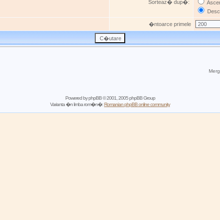
Sorteaz� dup�:
Asce
Desc
�ntoarce primele
Mergi
Powered by
phpBB
© 2001, 2005 phpBB Group
Varianta �n limba rom�n�:
Romanian phpBB online community