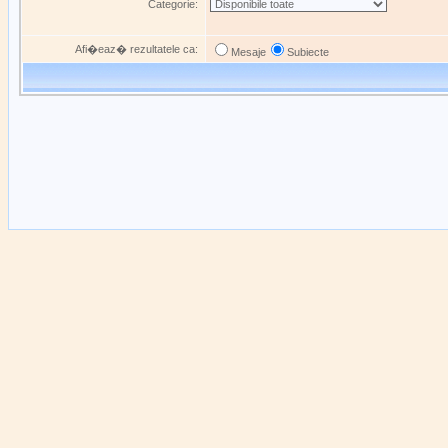
Categorie:
Afi�eaz� rezultatele ca:
Mesaje
Subiecte