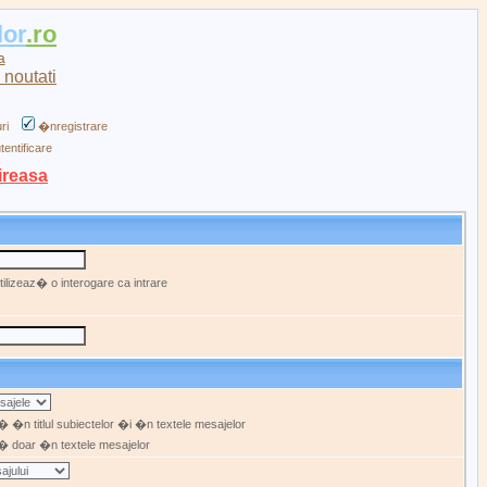
lor
.ro
a
ri
�nregistrare
tentificare
ireasa
ilizeaz� o interogare ca intrare
 �n titlul subiectelor �i �n textele mesajelor
 doar �n textele mesajelor